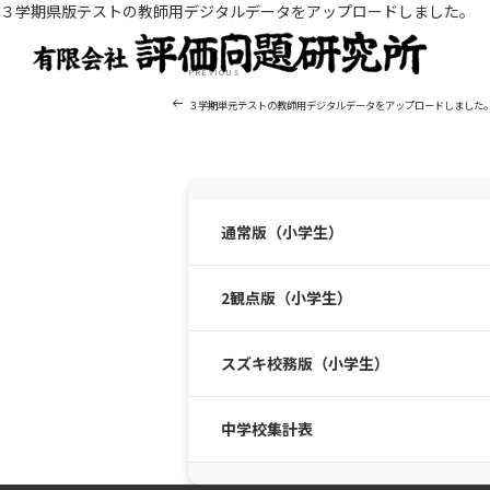
３学期県版テストの教師用デジタルデータをアップロードしました。
投
Previous
PREVIOUS
稿
Post
ナ
３学期単元テストの教師用デジタルデータをアップロードしました
ビ
ゲ
ー
シ
ョ
通常版（小学生）
ン
2観点版（小学生）
スズキ校務版（小学生）
中学校集計表