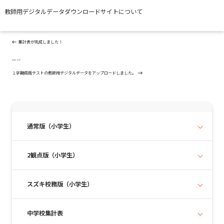
教師用デジタルデータダウンロードサイトについて
投
Previous
PREVIOUS
稿
Post
ナ
集計表が完成しました！
ビ
ゲ
Next
NEXT
ー
Post
１学期県版テストの教師用デジタルデータをアップロードしました。
シ
ョ
ン
通常版（小学生）
2観点版（小学生）
スズキ校務版（小学生）
中学校集計表