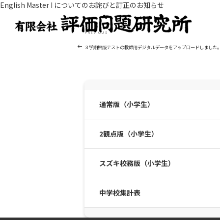
English Master I についてのお詫びと訂正のお知らせ
投
Previous
PREVIOUS
稿
Post
ナ
３学期県版テストの教師用デジタルデータをアップロードしました
ビ
ゲ
ー
シ
ョ
通常版（小学生）
ン
2観点版（小学生）
スズキ校務版（小学生）
中学校集計表