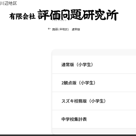
川辺地区
投
Previous
PREVIOUS
稿
Post
ナ
国語 (全地区) 通常版
ビ
ゲ
ー
シ
ョ
通常版（小学生）
ン
2観点版（小学生）
スズキ校務版（小学生）
中学校集計表