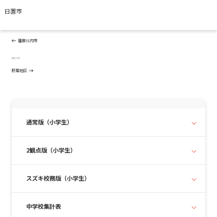
日置市
投
Previous
PREVIOUS
稿
Post
ナ
薩摩川内市
ビ
ゲ
Next
NEXT
ー
Post
肝属地区
シ
ョ
ン
通常版（小学生）
2観点版（小学生）
スズキ校務版（小学生）
中学校集計表