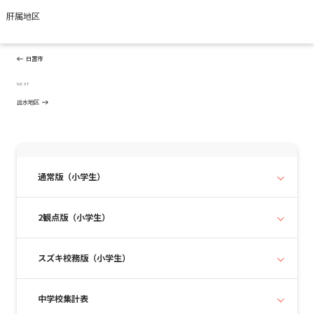
肝属地区
投
Previous
PREVIOUS
稿
Post
ナ
日置市
ビ
ゲ
Next
NEXT
ー
Post
出水地区
シ
ョ
ン
通常版（小学生）
2観点版（小学生）
スズキ校務版（小学生）
中学校集計表