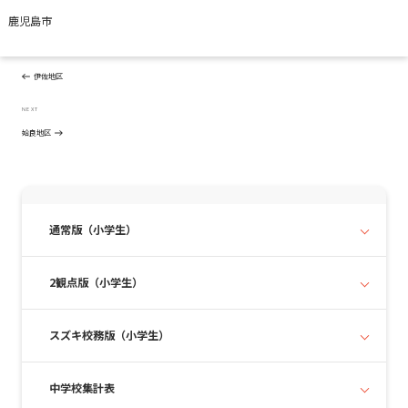
鹿児島市
投
Previous
PREVIOUS
稿
Post
ナ
伊佐地区
ビ
ゲ
Next
NEXT
ー
Post
姶良地区
シ
ョ
ン
通常版（小学生）
2観点版（小学生）
スズキ校務版（小学生）
中学校集計表