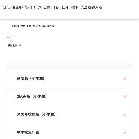
Ｂ理科(鹿郡･指宿･川辺･日置･川薩･出水･熊毛･​大島)2観点版
投
Previous
PREVIOUS
稿
Post
ナ
Ｃ理科 (伊佐･姶良･曽於･肝属)2観点版
ビ
ゲ
Next
NEXT
ー
Post
伊佐地区
シ
ョ
ン
通常版（小学生）
2観点版（小学生）
スズキ校務版（小学生）
中学校集計表