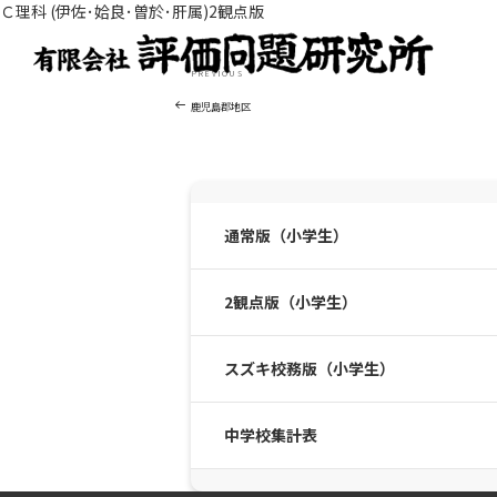
Ｃ理科 (伊佐･姶良･曽於･肝属)2観点版
投
Previous
PREVIOUS
稿
Post
ナ
鹿児島郡地区
ビ
ゲ
ー
シ
ョ
通常版（小学生）
ン
2観点版（小学生）
スズキ校務版（小学生）
中学校集計表