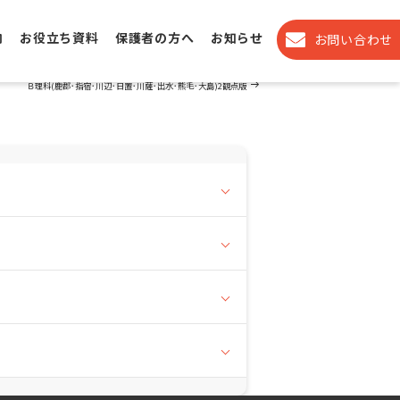
内
お役立ち資料
保護者の方へ
お知らせ
お問い合わせ
Next
NEXT
Post
Ｂ理科(鹿郡･指宿･川辺･日置･川薩･出水･熊毛･​大島)2観点版