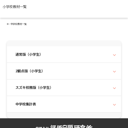
小学校教材一覧
投
Previous
PREVIOUS
稿
Post
ナ
中学校教材一覧
ビ
ゲ
ー
シ
ョ
ン
通常版（小学生）
2観点版（小学生）
スズキ校務版（小学生）
中学校集計表